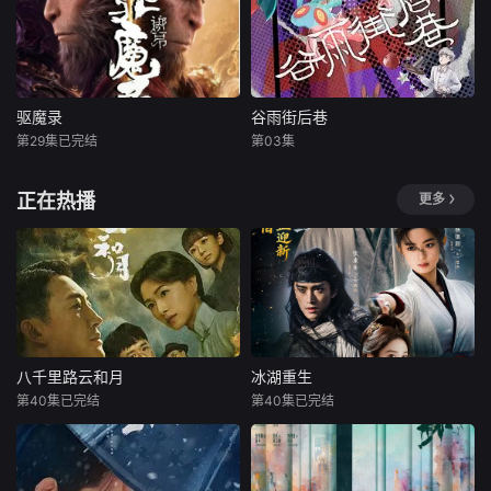
驱魔录
谷雨街后巷
第29集已完结
第03集
正在热播
更多
八千里路云和月
冰湖重生
第40集已完结
第40集已完结