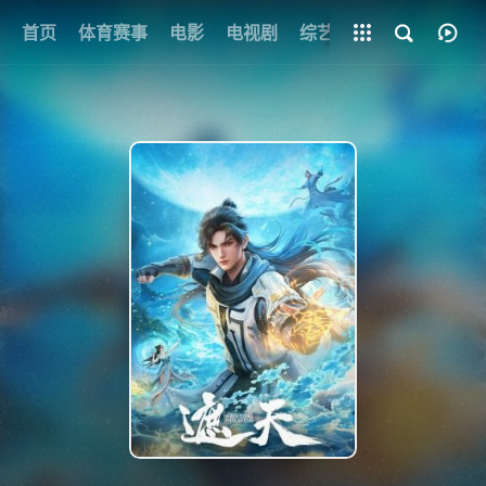
首页
体育赛事
电影
全部影片
电视剧
综艺
动漫
短剧
{if condition="$obj.vod_points