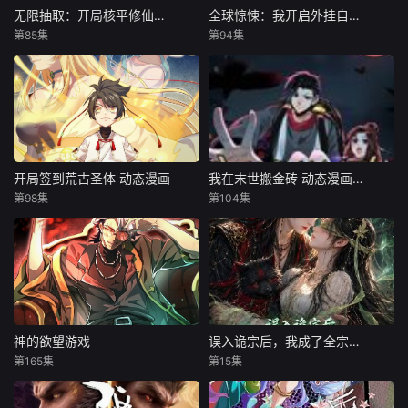
无限抽取：开局核平修仙世界
全球惊悚：我开启外挂自选商城 动态漫画
第85集
第94集
开局签到荒古圣体 动态漫画
我在末世搬金砖 动态漫画 第一季
第98集
第104集
神的欲望游戏
误入诡宗后，我成了全宗团宠
第165集
第15集