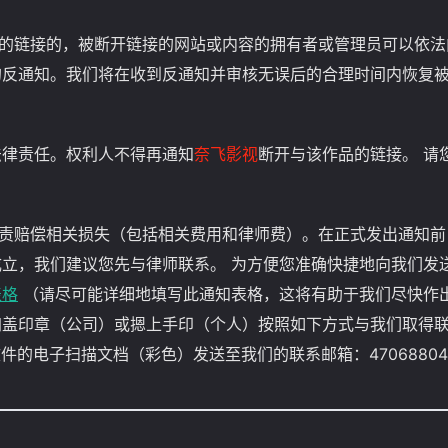
容的链接的，被断开链接的网站或内容的拥有者或管理员可以依法
的反通知。我们将在收到反通知并审核无误后的合理时间内恢复
法律责任。权利人不得再通知
奈飞影视
断开与该作品的链接。 请
负责赔偿相关损失（包括相关费用和律师费）。在正式发出通知
立，我们建议您先与律师联系。 为方便您准确快捷地向我们发
表格
（请尽可能详细地填写此通知表格，这将有助于我们尽快作
加盖印章（公司）或摁上手印（个人）按照如下方式与我们取得
面文件的电子扫描文档（彩色）发送至我们的联系邮箱：
4706880