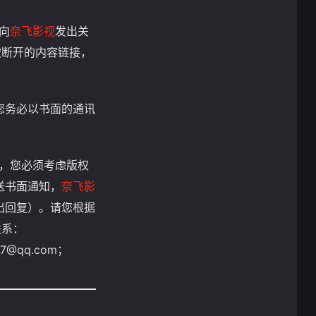
向
奈飞影视
发出关
被断开的内容链接，
您务必以书面的通讯
前，您必须考虑版权
送书面通知，
奈飞影
出回复）。请您根据
联系：
47@qq.com
；