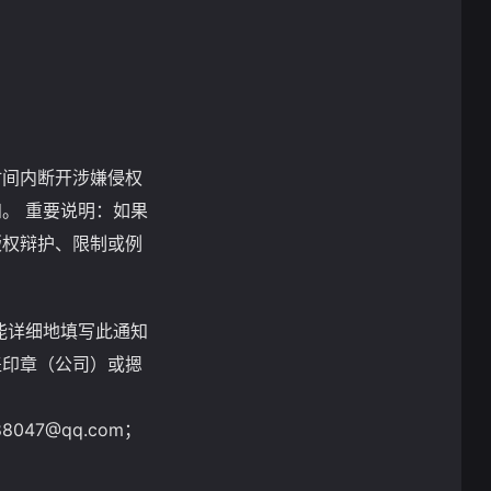
时间内断开涉嫌侵权
。 重要说明：如果
版权辩护、限制或例
能详细地填写此通知
盖印章（公司）或摁
88047@qq.com
；