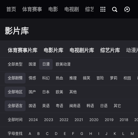
首页
体育赛事
电影
全部影片
电视剧
综艺
动漫
短剧
影片库
体育赛事片库
电影片库
电视剧片库
综艺片库
动漫
全部类型
国漫
日漫
欧美动漫
全部剧情
情感
科幻
热血
推理
搞笑
冒险
萝莉
校园
全部地区
国产
日本
欧美
其他
全部语言
国语
英语
粤语
闽南语
韩语
日语
其它
全部时间
2024
2023
2022
2021
2020
2019
2018
2
字母查找
A
B
C
D
E
F
G
H
I
J
K
L
M