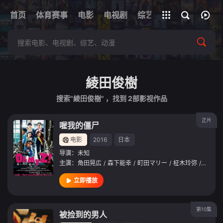
首页
体育赛事
电影
全部影片
电视剧
综艺
动漫
短剧
綾田俊樹
搜索"綾田俊樹" ，找到
2
部影视作品
正片
喔我的僵尸
电影
2016
日本
导演：
未知
主演：
角田晃広
/
森下能幸
/
町田マリー
/
柾木玲弥
/
萩原利
立即播放
第10集
被捡到的男人