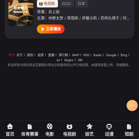
电视剧
2022
日本
导演：
井上刚
主演：
仲野太贺
/
草彅刚
/
伊藤沙莉
/
药师丸博子
/
铃木杏
/
立即播放
关于
版权
投屏
直播
排行榜
MAP
RSS
Baidu
Google
Bing
so
Sogou
SM
本站所有内容均来自互联网分享站点所提供的公开引用资源，未提供资源上传、存储服务。
首页
体育赛事
电影
电视剧
综艺
动漫
短剧